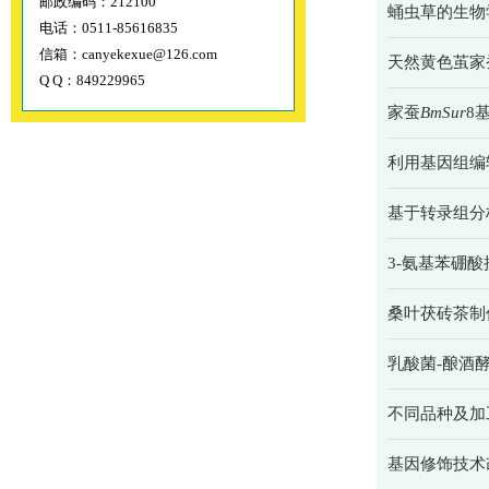
邮政编码：212100
蛹虫草的生物
电话：0511-85616835
信箱：canyekexue@126.com
天然黄色茧家
Q Q：849229965
家蚕
BmSur
8
利用基因组编辑
基于转录组分
3-氨基苯硼
桑叶茯砖茶制
乳酸菌-酿酒
不同品种及加
基因修饰技术