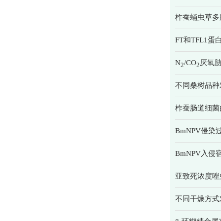
柞蚕蛹虫草多
FT和TFL1
N
/CO
厌氧
2
2
不同桑树品种
柞蚕肠道细菌
BmNPV侵染
BmNPV入
亚致死浓度唑
不同干燥方式