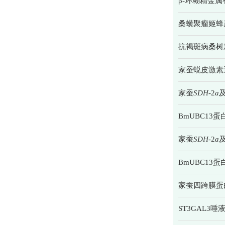
β-环糊精金
桑蟥聚瘤姬蜂
抗褐斑病桑树
家蚕蜕皮激素通
家蚕
SDH
-2
a
BmUBC13
家蚕
SDH
-2
a
BmUBC13
家蚕四跨膜蛋白
ST3GAL