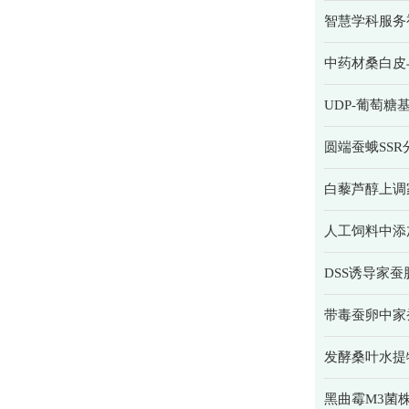
智慧学科服务
中药材桑白皮
UDP-葡萄
圆端蚕蛾SS
白藜芦醇上调
人工饲料中添
DSS诱导家
带毒蚕卵中家蚕
发酵桑叶水提
黑曲霉M3菌