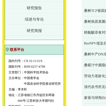
研究报告
桑树
TCP
基因
综述与专论
桑树病原真菌
研究简报
精氨酸添食对
BmNPV侵染
联系平台
桑树中产DN
国内刊号：CN 32-1115/S
桑椹汁中胭脂
国际刊号：ISSN 0257-4799
主管部门：中国科学技术协会
劳动力老龄化
主办单位：中国蚕学会
中国农业科学院蚕业研究所
清代农书所见
主编：李木旺
地址：江苏省镇江市丹徒区长晖路
家蚕与球孢白
666号 江苏科技大学期刊社