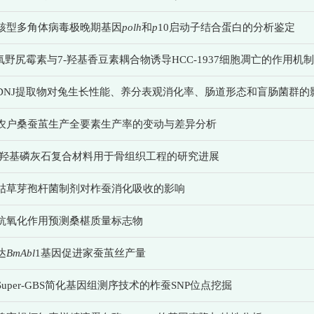
核型多角体病毒极晚期基因
polh
和
p
10启动子结合蛋白的分析鉴定
脱氧野尻霉素与7-羟基香豆素耦合物诱导HCC-1937细胞凋亡的作用机制
DNJ提取物对兔生长性能、养分表观消化率、肠道形态和盲肠菌群的
农户桑蚕茧生产全要素生产率的变动与差异分析
/羟基磷灰石复合材料用于骨组织工程的研究进展
枯草芽孢杆菌制剂对柞蚕消化吸收的影响
抗氧化作用预测桑椹质量标志物
达
BmAbl
1基因促进家蚕茧丝产量
Super-GBS简化基因组测序技术的柞蚕SNP位点挖掘