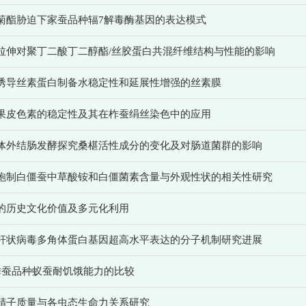
菊酯胁迫下家蚕品种辐7解毒酶基因的表达模式
拉伸对聚丁二酸丁二醇酯/丝胶蛋白共混纤维结构与性能的影响
C诱导丝素蛋白制备水稳定性和延展性增强的丝素膜
果皮色素的稳定性及其在柞蚕绢丝染色中的应用
体外结肠发酵探究桑椹活性成分的变化及对肠道菌群的影响
炮制白僵蚕中草酸铵和白僵菌素含量与外观性状的相关性研究
的历史文化价值及多元化利用
杆状病毒多角体蛋白基因超高水平表达的分子机制研究进展
柞蚕品种蚁蚕耐饥饿能力的比较
精子质量与各虫态生命力关系研究