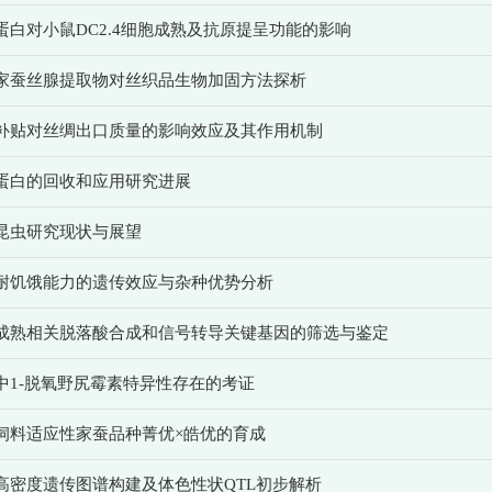
蛋白对小鼠DC2.4细胞成熟及抗原提呈功能的影响
家蚕丝腺提取物对丝织品生物加固方法探析
补贴对丝绸出口质量的影响效应及其作用机制
蛋白的回收和应用研究进展
昆虫研究现状与展望
耐饥饿能力的遗传效应与杂种优势分析
成熟相关脱落酸合成和信号转导关键基因的筛选与鉴定
中1-脱氧野尻霉素特异性存在的考证
饲料适应性家蚕品种菁优×皓优的育成
高密度遗传图谱构建及体色性状QTL初步解析