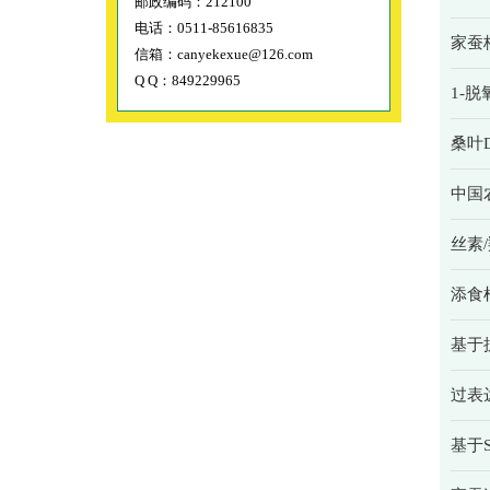
邮政编码：212100
电话：0511-85616835
家蚕
信箱：canyekexue@126.com
Q Q：849229965
1-
桑叶
中国
丝素
添食
基于
过表
基于