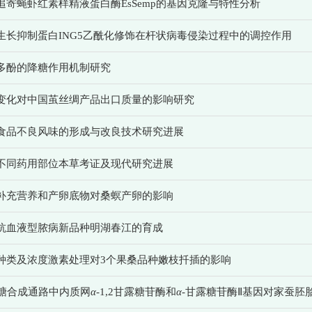
追寄蝇虾红素样精液蛋白酶EsSemp的基因克隆与特性分析
生长抑制蛋白ING5乙酰化修饰在杆状病毒侵染过程中的调控作用
多酚的降糖作用机制研究
变化对中国茧丝绸产品出口质量的影响研究
食品不良风味的形成与改良技术研究进展
不同药用部位本草考证及现代研究进展
补充营养和产卵底物对桑螟产卵的影响
抗血液型脓病新品种明湖春江的育成
种类及浓度激素处理对3个果桑品种嫩枝扦插的影响
聚糖合成通路中内质网
α
-1,2甘露糖苷酶和
α
-甘露糖苷酶Ⅱ基因对家蚕胚