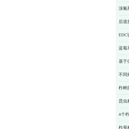
溴氰
后道
ED
蓝莓
基于
不同
柞树
昆虫
4个
柞蚕