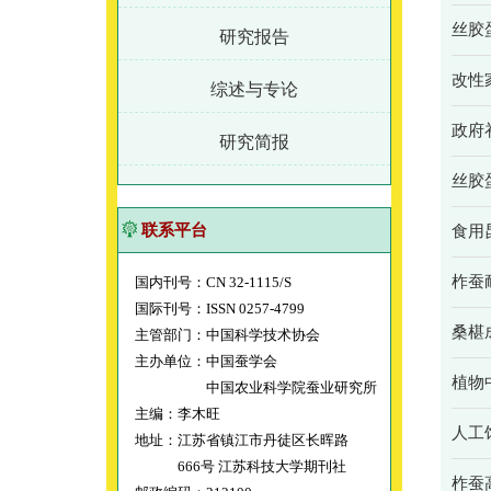
丝胶
研究报告
改性
综述与专论
政府
研究简报
丝胶
联系平台
食用
柞蚕
国内刊号：CN 32-1115/S
国际刊号：ISSN 0257-4799
桑椹
主管部门：中国科学技术协会
主办单位：中国蚕学会
植物
中国农业科学院蚕业研究所
主编：李木旺
人工
地址：江苏省镇江市丹徒区长晖路
666号 江苏科技大学期刊社
柞蚕