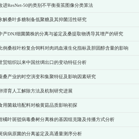
改进ResNet-50的类别不平衡蚕茧图像分类算法
水解桑叶多糖制备低聚糖及其抑菌活性研究
中产DNJ细菌菌株的分离与鉴定及桑提取物诱导其增产的研究
比例桑枝叶粉复合饲料对肉鸡血液生化指标及胆固醇含量的影响
世贸组织以来中国丝绸出口的变动特征分析
蚕桑产业的时空演变和集聚特征及影响因素研究
卵滞育人工解除方法及机制研究进展
食用菌栽培配料对榆黄菇品质影响初探
柑橘叶斑驳病毒桑树分离株的基因组克隆及传播方式分析
斑病病原菌的分离鉴定及高通量测序分析