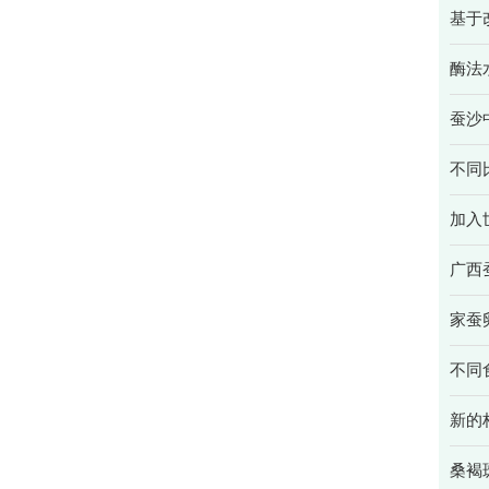
基于
酶法
蚕沙
不同
加入
广西
家蚕
不同
新的
桑褐