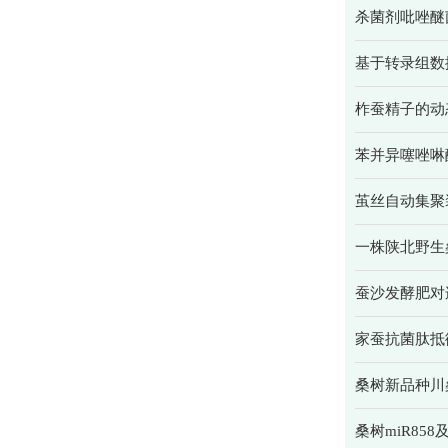
杀菌剂吡唑醚
基于转录组数
柞蚕精子的动
苯并异噻唑啉
茧丝自动集聚
一株陕北野生
蚕沙发酵肥对
家蚕抗菌肽抵
桑树新品种川
桑树miR8