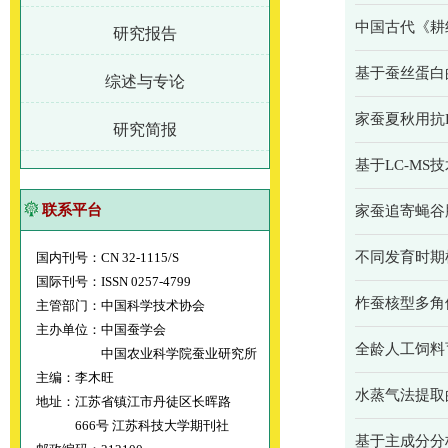
中国古代《耕
研究报告
基于蚕丝蛋白
综述与专论
家蚕夏秋用抗
研究简报
基于LC-M
联系平台
家蚕追寄蝇谷
不同发育时期
国内刊号：CN 32-1115/S
国际刊号：ISSN 0257-4799
柞蚕核型多角
主管部门：中国科学技术协会
主办单位：中国蚕学会
全龄人工饲料
中国农业科学院蚕业研究所
主编：李木旺
水蒸气法提取
地址：江苏省镇江市丹徒区长晖路
666号 江苏科技大学期刊社
基于主成分分