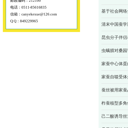
邮政编码：212100
电话：0511-85616835
基于社会网络
信箱：canyekexue@126.com
Q Q：849229965
清末中国蚕学
昆虫分子伴侣
虫螨腈对桑园
家蚕中心体蛋
家蚕自噬受体蛋
蚕丝被用家蚕品
柞蚕核型多角
己二酸诱导丝