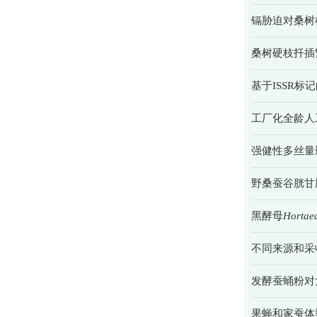
镉胁迫对桑树
桑树硬枝扦插
基于ISSR
工厂化全龄人工
强健性多丝量
野桑蚕谷胱甘
黑酵母
Hortaea
不同来源和采
发酵蚕蛹粉对
果蝇和家蚕体