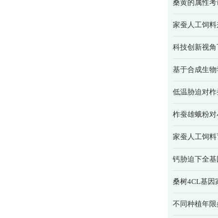
桑黄的属性考
家蚕人工饲料
科技创新视角
基于合成生物
低温胁迫对柞
柞蚕雄蛾粉对
家蚕人工饲料
钙胁迫下全基因
桑树4CL基
不同种植年限