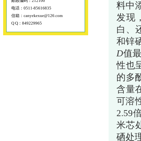
邮政编码：212100
料中
电话：0511-85616835
发现
信箱：canyekexue@126.com
Q Q：849229965
白、
和锌
D
值最
性也
的多
含量
可溶
2.5
米芯处
硒处理