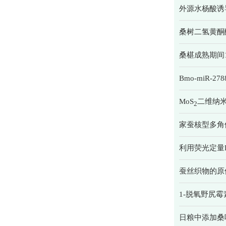
外源水杨酸诱
桑树二氢黄酮
桑椹成熟期间
Bmo-miR-
MoS
二维纳
2
家蚕核型多角
利用荧光定量
蚕丝织物的原
1-脱氧野尻
日粮中添加桑