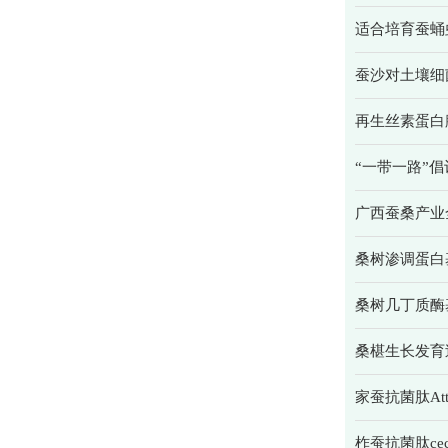
适合培育蚕蛹
蚕沙对土壤细
再生丝素蛋白
“一带一路”
广西蚕桑产业
桑树渗调蛋白
桑树几丁质酶
桑椹生长发育
家蚕抗菌肽At
柞蚕抗菌肽ce