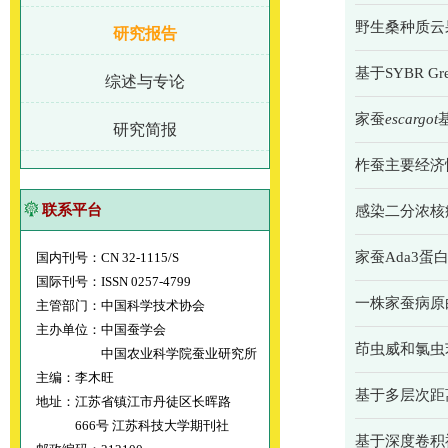
野生桑种质云
研究报告
基于SYBR 
综述与专论
家蚕
escargot
研究简报
柞蚕主要经济
联系平台
感染二分浓核病
家蚕Ada3
国内刊号：CN 32-1115/S
国际刊号：ISSN 0257-4799
一株家蚕病原
主管部门：中国科学技术协会
主办单位：中国蚕学会
茚虫威和氯虫
中国农业科学院蚕业研究所
主编：李木旺
基于多层次距
地址：江苏省镇江市丹徒区长晖路
666号 江苏科技大学期刊社
基于深度卷积