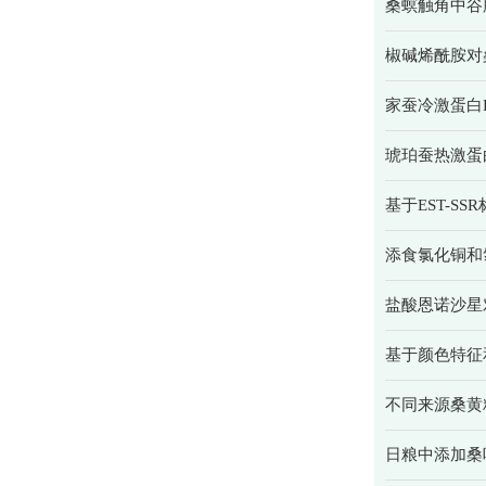
桑螟触角中谷
椒碱烯酰胺对
家蚕冷激蛋白
琥珀蚕热激蛋
基于EST-S
添食氯化铜和
盐酸恩诺沙星
基于颜色特征
不同来源桑黄
日粮中添加桑