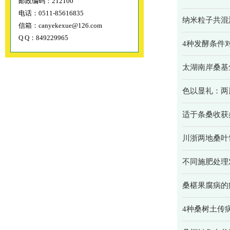
邮政编码：212100
电话：0511-85616835
纳米粒子共混
信箱：canyekexue@126.com
Q Q：849229965
4种发酵条件
太湖南岸桑基
色以显礼：两
适于条桑收获
川浙两地桑叶
不同施肥处理
桑椹果腐病的
4种桑树土传