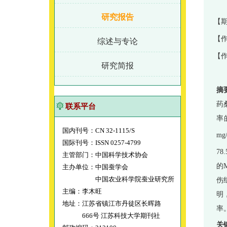
研究报告
【期
【
综述与专论
【
研究简报
摘
药
联系平台
率
国内刊号：CN 32-1115/S
mg
国际刊号：ISSN 0257-4799
7
主管部门：中国科学技术协会
的
主办单位：中国蚕学会
中国农业科学院蚕业研究所
伤
主编：李木旺
明
地址：江苏省镇江市丹徒区长晖路
率
666号 江苏科技大学期刊社
关