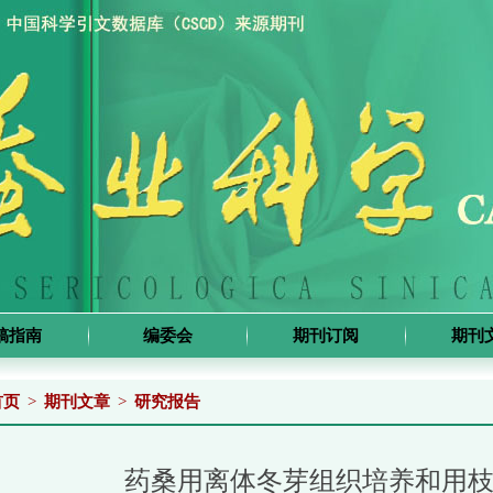
稿指南
编委会
期刊订阅
期刊
首页
>
期刊文章
>
研究报告
药桑用离体冬芽组织培养和用