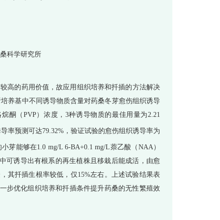
桑科学研究所
有较高的药用价值，故应用组织培养和扦插的方法解决
型分析培养基中不同诱导物质含量对药桑冬芽愈伤组织诱导
咯烷酮（PVP）浓度，3种诱导物质的最佳用量为2.21
诱导率预测可达79.32%，验证试验的愈伤组织诱导率为
1.0 mg/L 6-BA+0.1 mg/L萘乙酸（NAA）
S培养基中可诱导出有根系的再生植株且移栽后能成活，由愈
验，其扦插生根率较低，仅15%左右。上述试验结果表
一步优化组织培养和扦插条件提升药桑的无性繁殖效