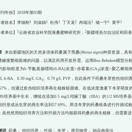
刊年份】2018年第03期
1
1
1
2
1
1
1
作者姓名】李镇刚
刘淑娟
杜伟
丁天龙
冉瑞法
储一宁
黄平
1
2
作者单位】
云南省农业科学院蚕桑蜜蜂研究所；
新疆维吾尔自治区和田蚕
要
来自新疆地区的天然多倍体药桑属于黑桑(
Morus nigra
)种质资源，具
桑嫁接繁殖困难的问题，以满足药用开发所需。运用Box-Behnken模
的影响程度为6-苄氨基腺嘌呤(6-BA)浓度>赤霉素(GA
)浓度>聚乙烯吡
3
/L 6-BA、0.39 mg/L GA
、0
.
79 g
/L PVP，在此条件下药桑冬芽愈伤组织
3
8.57%，但通过愈伤组织培养再生植株较困难。在低浓度激素下冬芽萌发的小芽能够在
MS培养基中生长，继续在添加0.5 mg/L吲哚丁酸（IBA）的1/2 M
组织形成丛生芽的再生率达到57.69%。用含冬芽的药桑枝条进行扦插试
，虽然然用组织培养方法和扦插方法均能获得药桑的再生植株，但需要进
。
键词
药桑； 组织培养； 扦插； 冬芽； 诱导物质； 响应曲面法