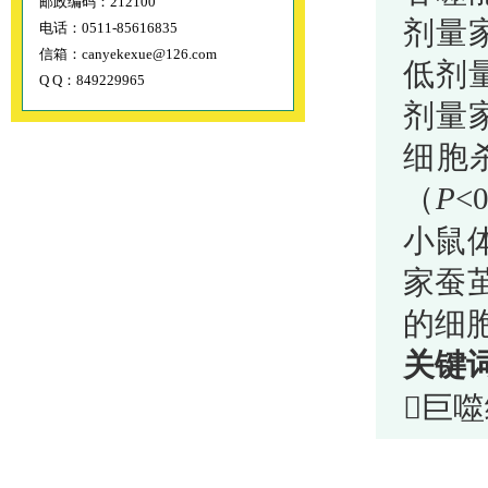
邮政编码：212100
剂量
电话：0511-85616835
信箱：canyekexue@126.com
低剂
Q Q：849229965
剂量
细胞
（
P
<0
小鼠
家蚕
的细
关键

巨噬