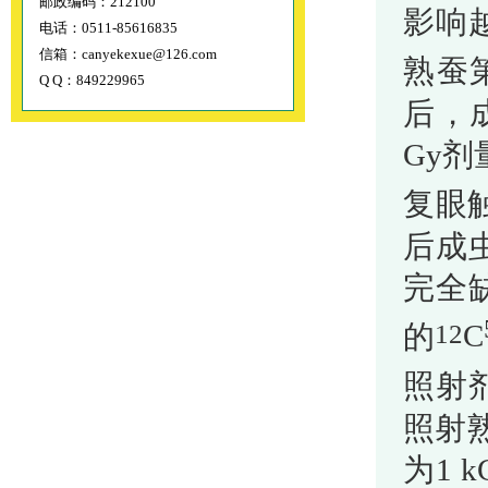
邮政编码：212100
影响
电话：0511-85616835
信箱：canyekexue@126.com
熟蚕
Q Q：849229965
后，
Gy
剂
复眼
后成
完全
的
C
12
照射
照射
为
1 k