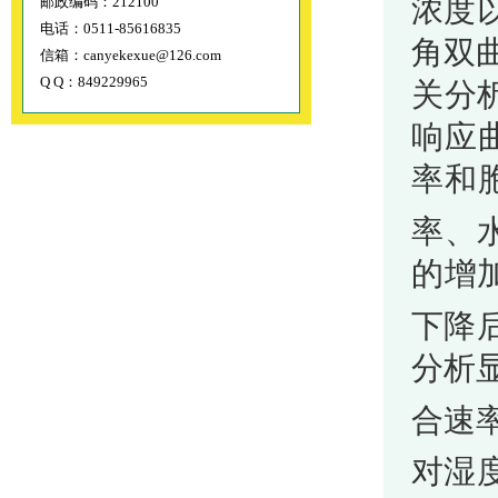
浓度
邮政编码：212100
电话：0511-85616835
角双
信箱：canyekexue@126.com
Q Q：849229965
关分
响应
率和
率、
的增
下降
分析
合速
对湿