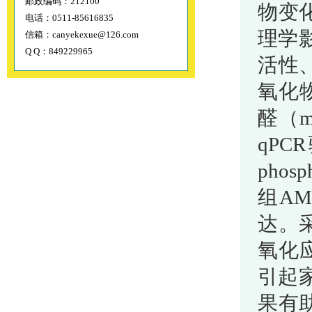
邮政编码：212100
物变
电话：0511-85616835
理学影
信箱：canyekexue@126.com
Q Q：849229965
活性、
氧化物
醛（m
qP
phosp
组A
达。采
氧化
引起
果有