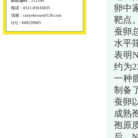
邮政编码：212100
卵中
电话：0511-85616835
信箱：canyekexue@126.com
靶点
Q Q：849229965
蚕卵
水平筛
表明N
约为2
一种膜
制备了
蚕卵以
成熟孢
孢原质
后，N