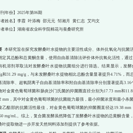
刊年份】2025年第06期
者姓名】李霞 叶添梅 邵元元 邹湘月 黄仁志 艾均文
作者单位】湖南省农业科学院棉花与蚕桑研究所
要
本研究旨在探究发酵桑叶水提物的主要活性成分、体外抗氧化与抗菌活
测定其总酚和总黄酮含量，使用自由基清除法评价体外抗氧化活性，通过
有机溶剂萃取法对发酵桑叶水提物抗菌组分进行筛选。结果显示，发酵桑叶
g/g和31.29 mg/g，与未发酵桑叶水提物相比总酚含量显著提升4.71%，
基清除率、超氧阴离子自由基清除率和羟自由基清除率分别显著提高3.16个百
物对金黄色葡萄球菌和肠炎沙门氏菌的抑菌圈直径分别为17.73 mm和11.8
.82 mm，其中对金黄色葡萄球菌的抗菌能力最强，最小抑菌浓度和最小杀菌浓度分别
酸乙酯部的抗菌活性最佳，对金黄色葡萄球菌的抑菌圈直径达19.38 mm，
2.50 mg/mL。综上，复合菌发酵虽然降低了发酵桑叶水提物的总黄酮
桑叶提取物进一步开发天然饲料添加剂提供了参考依据。