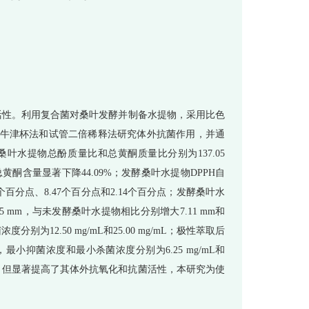
性。利用复合菌对桑叶发酵并制备水提物，采用比色
牛津杯法和试管二倍稀释法研究体外抗菌作用，并通
水提物总酚质量比和总黄酮质量比分别为137.05
而总黄酮含量显著下降44.09%；发酵桑叶水提物DPPH自
分点、8.47个百分点和2.14个百分点；发酵桑叶水
5 mm，与未发酵桑叶水提物相比分别增大7.11 mm和
为12.50 mg/mL和25.00 mg/mL；极性萃取后
最小抑菌浓度和最小杀菌浓度分别为6.25 mg/mL和
含量，但显著提高了其体外抗氧化和抗菌活性，本研究为使