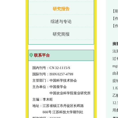
研究报告
【期
【作
综述与专论
【
研究简报
摘
法
联系平台
过
m
国内刊号：CN 32-1115/S
由
国际刊号：ISSN 0257-4799
主管部门：中国科学技术协会
提
主办单位：中国蚕学会
1
中国农业科学院蚕业研究所
乙
主编：李木旺
1
地址：江苏省镇江市丹徒区长晖路
用
666号 江苏科技大学期刊社