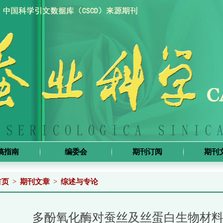
稿指南
编委会
期刊订阅
期刊
首页
>
期刊文章
>
综述与专论
多酚氧化酶对蚕丝及丝蛋白生物材