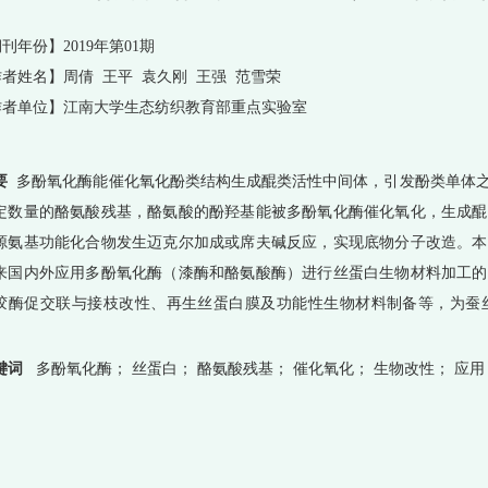
刊年份】2019年第01期
者姓名】周倩 王平 袁久刚 王强 范雪荣
作者单位】江南大学生态纺织教育部重点实验室
要
多酚氧化酶能催化氧化酚类结构生成醌类活性中间体，引发酚类单体之
定数量的酪氨酸残基，酪氨酸的酚羟基能被多酚氧化酶催化氧化，生成醌
源氨基功能化合物发生迈克尔加成或席夫碱反应，实现底物分子改造。本
来国内外应用多酚氧化酶（漆酶和酪氨酸酶）进行丝蛋白生物材料加工的
胶酶促交联与接枝改性、再生丝蛋白膜及功能性生物材料制备等，为蚕
。
键词
多酚氧化酶； 丝蛋白； 酪氨酸残基； 催化氧化； 生物改性； 应用