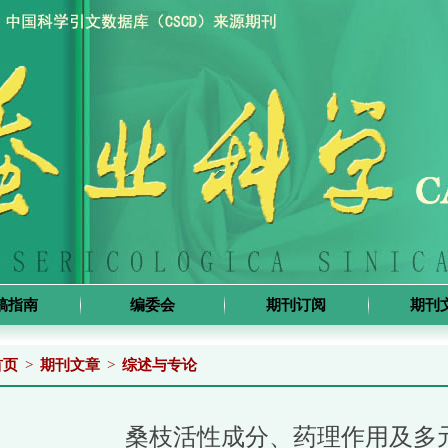
稿指南
编委会
期刊订阅
期刊
首页
>
期刊文章
>
综述与专论
桑枝活性成分、药理作用及多