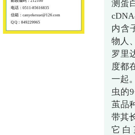
邮政编码：212100
测蛋白
电话：0511-85616835
cD
信箱：canyekexue@126.com
Q Q：849229965
内含子
物人
罗里
度都在
一起
虫的
茧品
带其长
它白