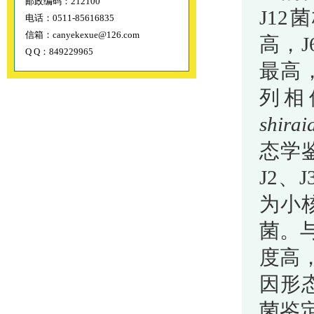
邮政编码：212100
J1
电话：0511-85616835
信箱：canyekexue@126.com
高，J
Q Q：849229965
最高
列相
shirai
态学
J2、
为小
菌。与
度高
因形
菌鉴